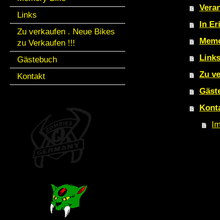
Veran
Links
In Er
Zu verkaufen . Neue Bikes
Memo
zu Verkaufen !!!
Link
Gästebuch
Zu ve
Kontakt
Gäst
Kont
I